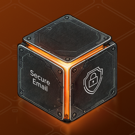
ActiveCloud
включен в список поставщиков
интернет-услуг,
уполномоченных
оказывать
услуги хостинга
официальных интернет-сайтов
и электронной почты для
государственных органов и
организаций.