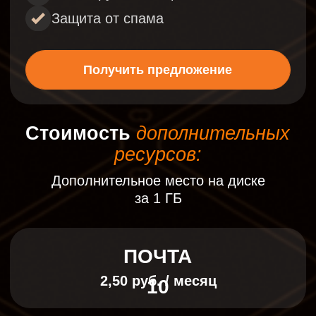
потенциально опасной
информации.
3
Комплексная система
безопасности
Защита от спама и вирусов
Защита от подбора паролей
Защита от массовых атак на
сервер через блокировку IP
Шифрование протоколов
4
Автоматическое
бэкапирование
Автоматическое создание
резервных копий позволяет
избежать потери данных и
обеспечивает дополнительный
уровень безопасности.