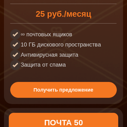
интенсивностью потока
сообщений
180 руб./месяц
∞
почтовых ящиков
100 ГБ дискового
пространства
Антивирусная защита
Защита от спама
Получить предложение
Стоимость
дополнительных
ресурсов:
Дополнительное место на диске
за 1 ГБ