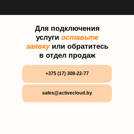
Для подключения
услуги
оставьте
заявку
или обратитесь
в отдел продаж
+375 (17) 308-22-77
sales@activecloud.by
Отдел
продаж
Пн-Чт с 9:00 до 18:00
Пятница с 9:00 до