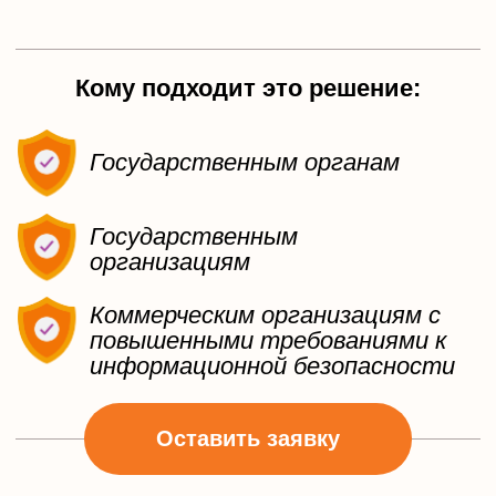
ПОЧТА 10
Для небольших организаций с
малой интенсивностью потока
сообщений
25 руб./месяц
∞
почтовых ящиков
10 ГБ дискового пространства
Антивирусная защита
Защита от спама
Получить предложение
ПОЧТА 50