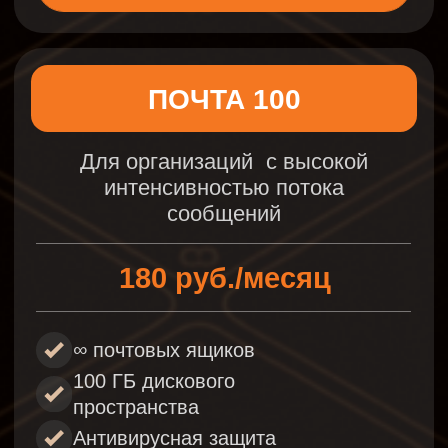
В
ы
с
о
к
и
й
у
р
о
в
е
н
ь
б
е
з
о
п
а
с
н
о
с
т
и
и
н
ф
р
а
с
т
р
у
к
т
у
р
ы
:
1
Решение реализовано
в защищенном облаке
Размещение в ЦОДе уровня Tier III
с высоким уровнем доступности
инфраструктуры
(до 99,98%).
2
Проактивная защита почты:
Спам-фильтры, черные и
белые списки
Наша встроенная система будет
автоматически фильтровать
входящую почту и помещать
подозрительные письма в спам-
папку или блокировать их
полностью. Это позволит избежать