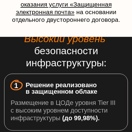
2
Создаем личный
кабинет, подбираем
оптимальный тариф
3
Консультируем вас в любое
время, так как наша
техническая поддержка
работает 24/7
4
Наши технические
специалисты бережно
переносят вашу
почту