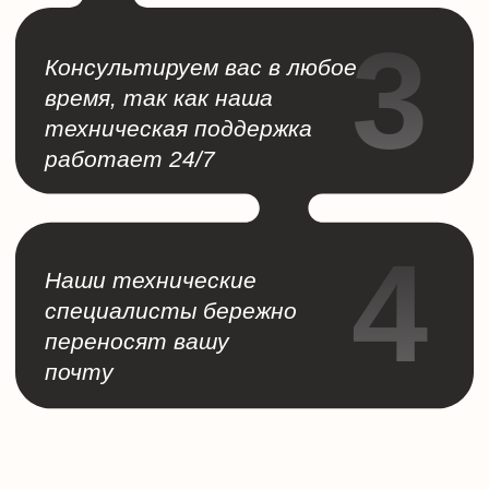
НАС
В
СОЦИАЛЬНЫХ
СЕТЯХ
Политика конфиденциальности
Настроить cookie
Политика cookie
ООО «Активные технологии» - Первый
облачный провайдер в Беларуси.
Свидетельство о государственной регистрации
№690277669, выдано Минским горисполкомом
03.02.2004 Республика Беларусь, Минск, ул.
Ленина, д. 50, оф. 301, 220030 Время работы:
пн. — пт. 9:00 — 18:00 Служба технической
поддержки работает круглосуточно