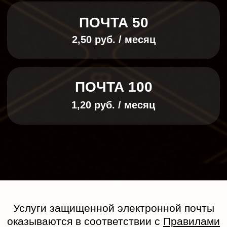
К
а
к
м
ы
р
а
б
о
т
а
е
м
1
Подписываем договор