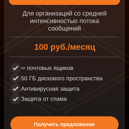
ПОЧТА
2,50 руб. / месяц
10
ПОЧТА 50
2,50 руб. / месяц
ПОЧТА 100
1,20 руб. / месяц
Услуги защищенной электронной почты
оказываются в соответствии с
Правилами
оказания услуги «Защищенная
электронная почта»
на основании
отдельного двустороннего договора.