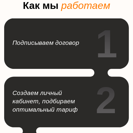
16:45
+ 373 (17) 308-22-00
sales@activecloud.by
Отдел обслуживания
Пн-Чт с 9:00 до 19:00
Пятница с 9:00 до
18:00
+ 373 (17) 308-22-00
billing@activecloud.by
Отдел тех. поддержки
+ 375 (44) 760-30-30
+ 375 (29) 760-30-30
+ 375 (25) 730-30-30
support@activecloud.by
ПОДПИШИТЕСЬ НА